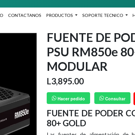
Ag
IO
CONTACTANOS
PRODUCTOS
SOPORTE TECNICO
FUENTE DE PO
PSU RM850e 8
MODULAR
L
3,895.00
Hacer pedido
Consultar
FUENTE DE PODER C
80+ GOLD
Las fuentes de alimentación de b