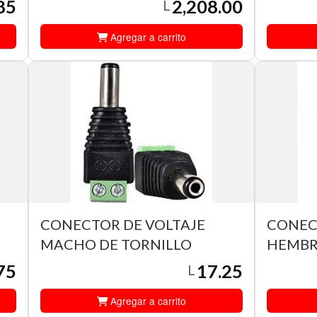
85
2,208.00
L
Agregar a carrito
CONECTOR DE VOLTAJE
CONEC
MACHO DE TORNILLO
HEMBR
75
17.25
L
Agregar a carrito