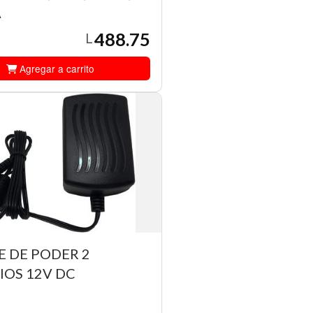
A
488.75
L
Agregar a carrito
 DE PODER 2
IOS 12V DC