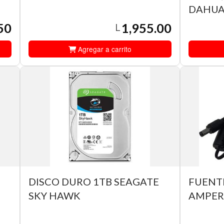
DAHU
50
1,955.00
L
Agregar a carrito
DISCO DURO 1TB SEAGATE
FUENTE
SKY HAWK
AMPER