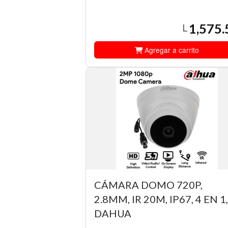
1,575.
L
Agregar a carrito
CÁMARA DOMO 720P,
2.8MM, IR 20M, IP67, 4 EN 1,
DAHUA