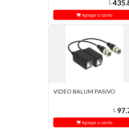
435.
L
Agregar a carrito
VIDEO BALUM PASIVO
97.
L
Agregar a carrito