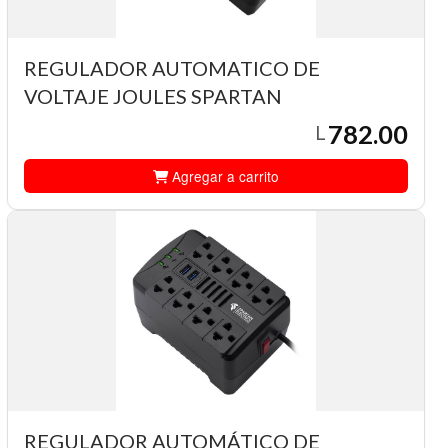
REGULADOR AUTOMATICO DE
VOLTAJE JOULES SPARTAN
782.00
L
Agregar a carrito
REGULADOR AUTOMÁTICO DE