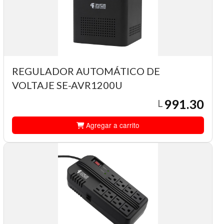
REGULADOR AUTOMÁTICO DE
VOLTAJE SE-AVR1200U
991.30
L
Agregar a carrito