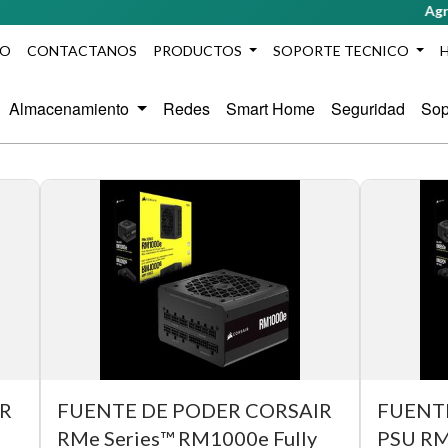
Agrega 
IO
CONTACTANOS
PRODUCTOS
SOPORTE TECNICO
Almacenamiento
Redes
Smart Home
Seguridad
Sop
IR
FUENTE DE PODER CORSAIR
FUENT
RMe Series™ RM1000e Fully
PSU RM