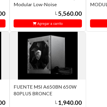
Modular Low-Noise
MODU
00
5,560.00
L
Agregar a carrito
FUENTE MSI A650BN 650W
80PLUS BRONCE
00
1,940.00
L