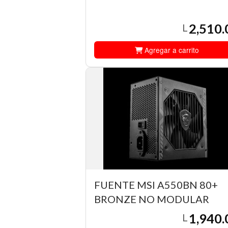
2,510.
L
Agregar a carrito
FUENTE MSI A550BN 80+
BRONZE NO MODULAR
1,940.
L